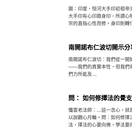
圖：印度，恒河大手印初祖帝
大手印有心印跟身印，所謂心
宗的直指心性而修。身印則轉化氣
南開諾布仁波切開示分
南開諾布仁波切：我們從一開始
——我們的真實本性，但我們
們力所能及 ...
問： 如何修擇法的覺
懺雲老法師：....這一念心，
以說觀心月輪。問：如何修擇
法，擇法的心要向佛，學法要向師