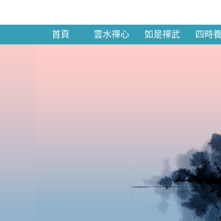
首頁
雲水禪心
如是禪武
四時