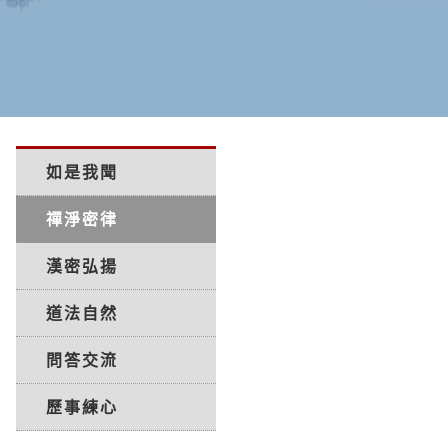
如是我聞
禪淨密律
漢密弘揚
道法自然
問答交流
歷事練心