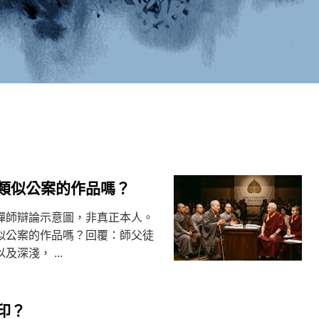
類似公案的作品嗎？
禪師辯論示意圖，非真正本人。
似公案的作品嗎？回覆：師父徒
深淺， ...
印？