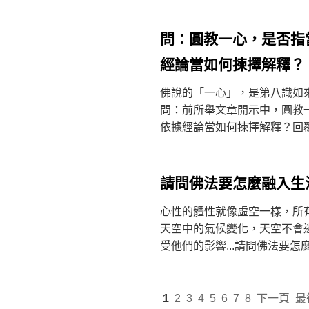
問：圓教一心，是否指
經論當如何揀擇解釋？
佛說的「一心」，是第八識如
問：前所舉文章開示中，圓教
依據經論當如何揀擇解釋？回覆：
請問佛法要怎麼融入生
心性的體性就像虛空一樣，所
天空中的氣候變化，天空不會
受他們的影響...請問佛法要怎麼融
1
2
3
4
5
6
7
8
下一頁
最