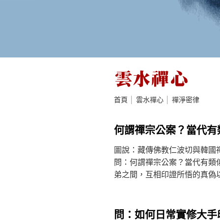
雲水禪心
首頁
│
雲水禪心
│
禪淨密律
何謂禪宗公案？當代有
圖說：藏傳佛教仁波切與韓國
問：何謂禪宗公案？當代有類
弟之間，互相印證所悟的真偽以及
問：如何日常實修大手