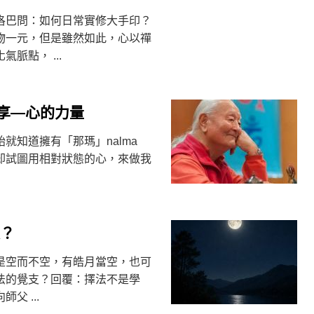
洛巴問：如何日常實修大手印？
物一元，但是雖然如此，心以禪
脈點， ...
享—心的力量
就知道擁有「那瑪」nalma
却試圖用相對狀態的心，來做我
支？
就是空而不空，有皓月當空，也可
法的覺支？回覆：擇法不是學
父 ...