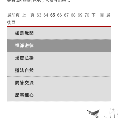
是聲聞小乘的見地；它發展出來是
一個完整的大乘佛國境界，既沒有
局限，也充滿了自覺，以及對一切
最前頁
上一頁
63
64
65
66
67
68
69
70
下一頁
最
社會規範，與萬物規律的尊 ...
後頁
如是我聞
禪淨密律
漢密弘揚
道法自然
問答交流
歷事練心