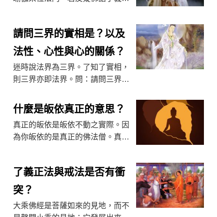
才向外求時，便已失真。借霹靂角
色倦收天詩號：江天一色無纖塵，
請問三界的實相是？以及
魚龍潛躍觀道身。天人焉有 ...
法性、心性與心的關係？
迷時說法界為三界。了知了實相，
則三界亦即法界。問：請問三界的
實相是？以及法性、心性與心的關
係？答：迷時說法界為三界。了知
什麼是皈依真正的意思？
了實相，則三界亦即法界。 ...
真正的皈依是皈依不動之實際。因
為你皈依的是真正的佛法僧。真正
的佛法僧是你的「本來境界」。
問：現在皈依佛門的人很多，可是
了義正法與戒法是否有衝
什麼是皈依真正的意思？答： ...
突？
大乘佛經是菩薩如來的見地，而不