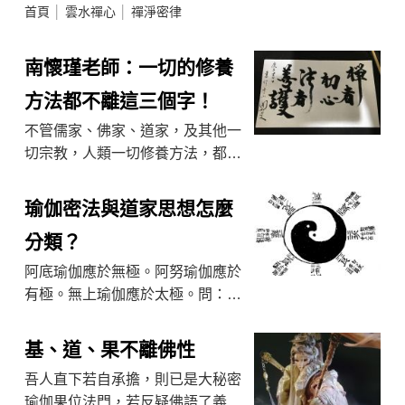
首頁
│
雲水禪心
│
禪淨密律
南懷瑾老師：一切的修養
方法都不離這三個字！
不管儒家、佛家、道家，及其他一
切宗教，人類一切修養方法，都是
這三個字--善護念。好好照應你的
心念，起心動念，都要好好照應自
瑜伽密法與道家思想怎麼
己的思想。南懷瑾老師： ...
分類？
阿底瑜伽應於無極。阿努瑜伽應於
有極。無上瑜伽應於太極。問：瑜
伽密法與道家思想怎麼分類？答：
阿底瑜伽應於無極。阿努瑜伽應於
基、道、果不離佛性
有極。無上瑜伽應於太極。 ...
吾人直下若自承擔，則已是大秘密
瑜伽果位法門，若反疑佛語了義，