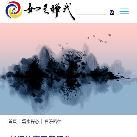
首頁
│
雲水禪心
│
禪淨密律