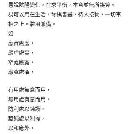
易說陰陽變化，在求平衡，本意並無所謀算。
易可以用在生活，琴棋書畫，待人接物，一切事
相之上。體用兼備。
如
應實處虛，
應虛處實，
窄處應寬，
應寬處窄，
有用處無意而用，
無用處有意而用，
防利處以鈍護，
藏鈍處以利掩，
以和應外，