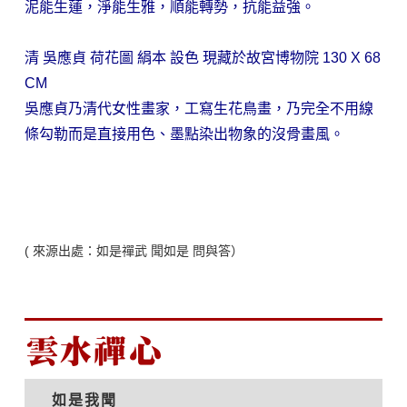
泥能生蓮，淨能生雅，順能轉勢，抗能益強。
清 吳應貞 荷花圖 絹本 設色 現藏於故宮博物院 130 X 68
CM
吳應貞乃清代女性畫家，工寫生花鳥畫，乃完全不用線
條勾勒而是直接用色、墨點染出物象的沒骨畫風。
( 來源出處：如是禪武 聞如是 問與答）
雲水禪心
如是我聞